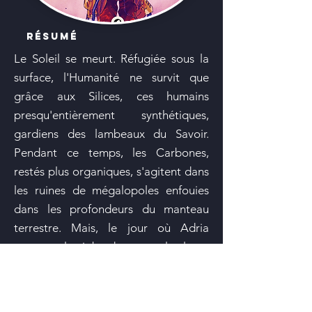
résumé
Le Soleil se meurt. Réfugiée sous la
surface, l'Humanité ne survit que
grâce aux Silices, ces humains
presqu'entièrement synthétiques,
gardiens des lambeaux du Savoir.
Pendant ce temps, les Carbones,
restés plus organiques, s'agitent dans
les ruines de mégalopoles enfouies
dans les profondeurs du manteau
terrestre.
Mais, le jour où Adria
accepte le job de trop, la lente
déliquescence de l'Humanité
s'accélère. Et la Terre commence à
trembler.