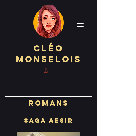
Cléo
Monselois
ROMANS
SAGA AESIR